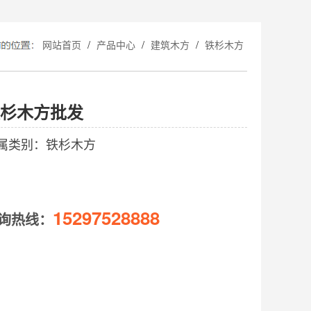
/
/
/
网站首页
产品中心
建筑木方
铁杉木方
杉木方批发
属类别：铁杉木方
15297528888
询热线：