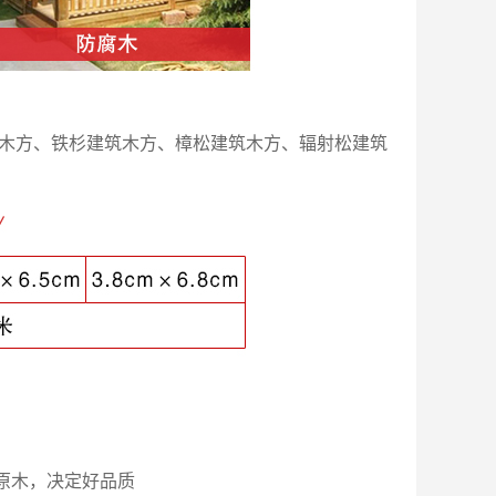
木方、铁杉建筑木方、樟松建筑木方、辐射松建筑
原木，决定好品质