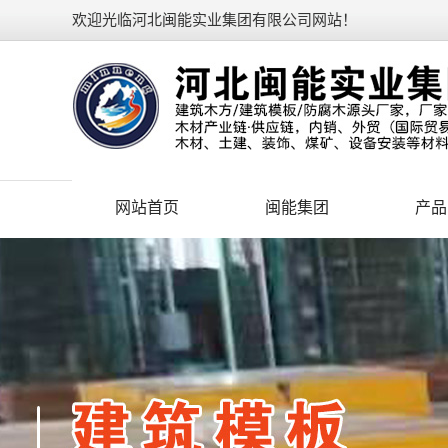
欢迎光临河北闽能实业集团有限公司网站！
网站首页
闽能集团
产品