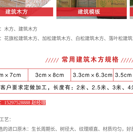
：木方、建筑木方
：花旗松建筑木方、加松建筑木方、白松建筑木方、落叶松建筑
5297528888 赵经理
工艺：
挑选的进口原木：生长周期长、树径大、纹理顺直、材质均匀，好