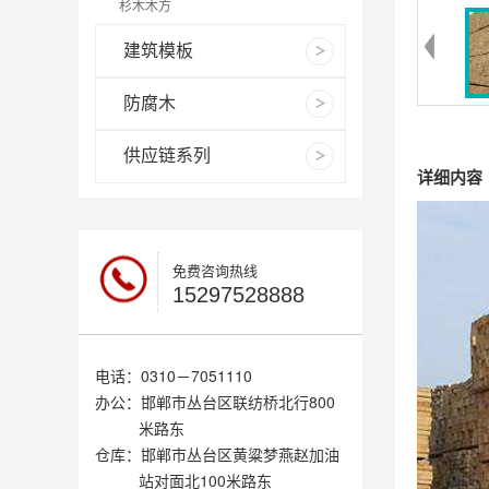
杉木木方
建筑模板
防腐木
供应链系列
详细内容
免费咨询热线
15297528888
电话：0310－7051110
办公：邯郸市丛台区联纺桥北行800
米路东
仓库：邯郸市丛台区黄粱梦燕赵加油
站对面北100米路东