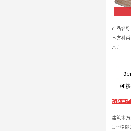
产品名称
木方种类
木方
价格咨询：1
建筑木方
1.严格