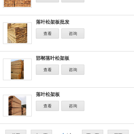
落叶松架板批发
查看
咨询
邯郸落叶松架板
查看
咨询
落叶松架板
查看
咨询