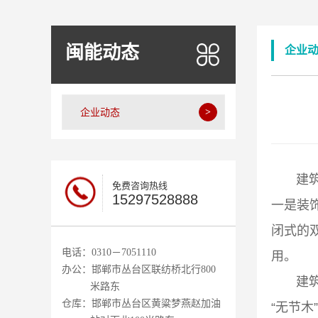
闽能动态
企业
企业动态
建筑木
免费咨询热线
15297528888
一是装
闭式的
电话：0310－7051110
用。
办公：邯郸市丛台区联纺桥北行800
建筑木
米路东
仓库：邯郸市丛台区黄粱梦燕赵加油
“无节