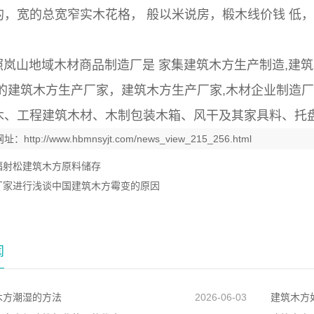
的，宽的总宽窄实木花格， 般以米说房，椴木线价钱 低
。
山地域木材商品制造厂是 家集建筑木方生产制造,建筑
体的建筑木方生产厂家，建筑木方生产厂家,木材企业制造
木、工程建筑木材、木制包装木箱、风干及其家具料、托
网址：
http://www.hbmnsyjt.com/news_view_215_256.html
辐射松建筑木方原料储存
厂家进行浅谈中国建筑木方霉变的原因
闻
木方潮湿的方法
2026-06-03
建筑木方