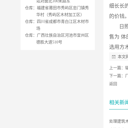
站对面北100米路东
细长长
仓库：福建省莆田市秀屿区忠门镇秀
华村（秀屿区木材加工区）
的价钱
仓库：四川省成都市青白江区木材市
日照岚
场
仓库：广西壮族自治区河池市宜州区
售为 
德胜大道510号
选用方
本文
上一篇：
下一篇：
返回
相关新
处理建筑