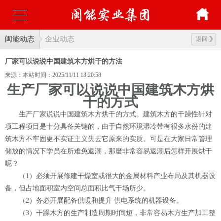
闽能动态
企业动态
返回
厂家可以说说中国建筑木方烘干的方法
来源：本站
时间：2025/11/11 13:20:58
生产厂家可以说说中国建筑木方烘
干的方式
生产厂家说说中国建筑木方烘干的方式。建筑木方的干躁性针对
项工程项目是十分具备关键的，由于自然环境湿冷带有很多水份的建
筑木方不牢固更不实证主义失去它原来的实质。可是在大家日常管理
储放的情况下学员在所难免返潮，那麼非常容易返潮后怎样开展烘干
呢？
（1）必须开展修建干燥室或很大的金属材料产业布局及其机器设
备，但占地面积室内空间总面积比气干场所少。
（2）务必开展配备供暖和提升 供电系统的机器设备。
（3）干躁木方的生产制造周期时间短，非常容易木方生产加工整