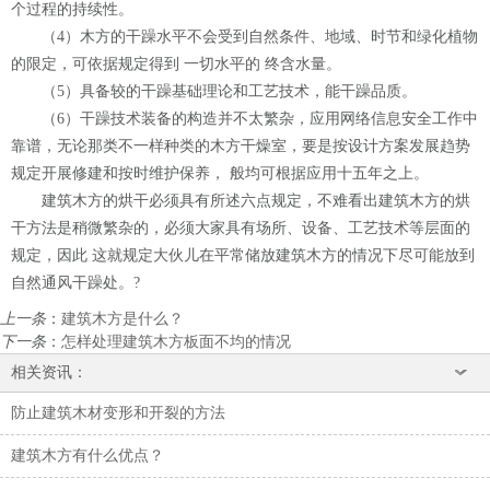
个过程的持续性。
（4）木方的干躁水平不会受到自然条件、地域、时节和绿化植物
的限定，可依据规定得到 一切水平的 终含水量。
（5）具备较的干躁基础理论和工艺技术，能干躁品质。
（6）干躁技术装备的构造并不太繁杂，应用网络信息安全工作中
靠谱，无论那类不一样种类的木方干燥室，要是按设计方案发展趋势
规定开展修建和按时维护保养， 般均可根据应用十五年之上。
建筑木方的烘干必须具有所述六点规定，不难看出建筑木方的烘
干方法是稍微繁杂的，必须大家具有场所、设备、工艺技术等层面的
规定，因此 这就规定大伙儿在平常储放建筑木方的情况下尽可能放到
自然通风干躁处。?
上一条
：
建筑木方是什么？
下一条
：
怎样处理建筑木方板面不均的情况
相关资讯：
防止建筑木材变形和开裂的方法
建筑木方有什么优点？