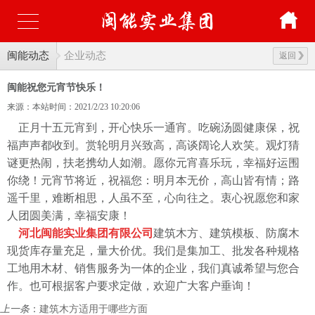
闽能动态
企业动态
返回
闽能祝您元宵节快乐！
来源：本站
时间：2021/2/23 10:20:06
正月十五元宵到，开心快乐一通宵。吃碗汤圆健康保，祝
福声声都收到。赏轮明月兴致高，高谈阔论人欢笑。观灯猜
谜更热闹，扶老携幼人如潮。愿你元宵喜乐玩，幸福好运围
你绕！元宵节将近，祝福您：明月本无价，高山皆有情；路
遥千里，难断相思，人虽不至，心向往之。衷心祝愿您和家
人团圆美满，幸福安康！
河北闽能实业集团有限公司
建筑木方、建筑模板、防腐木
现货库存量充足，量大价优。我们是集加工、批发各种规格
工地用木材、销售服务为一体的企业，我们真诚希望与您合
作。也可根据客户要求定做，欢迎广大客户垂询！
上一条
：
建筑木方适用于哪些方面